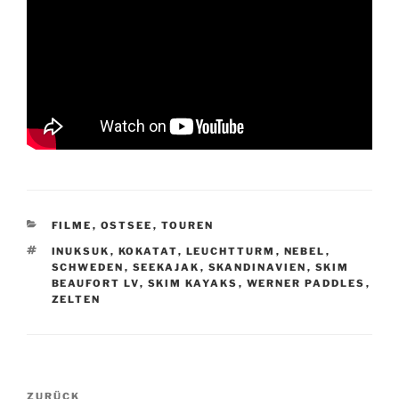
KATEGORIEN
FILME
,
OSTSEE
,
TOUREN
SCHLAGWÖRTER
INUKSUK
,
KOKATAT
,
LEUCHTTURM
,
NEBEL
,
SCHWEDEN
,
SEEKAJAK
,
SKANDINAVIEN
,
SKIM
BEAUFORT LV
,
SKIM KAYAKS
,
WERNER PADDLES
,
ZELTEN
Beitragsnavigation
Vorheriger
ZURÜCK