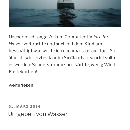
Nachdem ich lange Zeit am Computer für
Into the
Waves
verbrachte und auch mit dem Studium
beschäftigt war, wollte ich nochmal raus auf Tour. So
ähnlich, wie letztes Jahr im
Smålandsfarvandet
sollte
es werden: Sonne, sternenklare Nächte, wenig Wind…
Pustekuchen!
„Nacht
weiterlesen
auf
Alsen“
VERÖFFENTLICHT
31. MÄRZ 2014
AM
Umgeben von Wasser