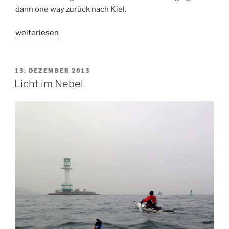
dann one way zurück nach Kiel.
„One
weiterlesen
Way
Kiel“
VERÖFFENTLICHT
13. DEZEMBER 2013
AM
Licht im Nebel