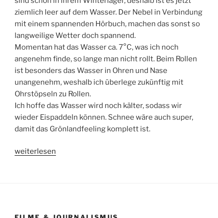
sind schon in ihrem Winterlager, deshalb ist es jetzt
ziemlich leer auf dem Wasser. Der Nebel in Verbindung
mit einem spannenden Hörbuch, machen das sonst so
langweilige Wetter doch spannend.
Momentan hat das Wasser ca. 7°C, was ich noch
angenehm finde, so lange man nicht rollt. Beim Rollen
ist besonders das Wasser in Ohren und Nase
unangenehm, weshalb ich überlege zukünftig mit
Ohrstöpseln zu Rollen.
Ich hoffe das Wasser wird noch kälter, sodass wir
wieder Eispaddeln können. Schnee wäre auch super,
damit das Grönlandfeeling komplett ist.
„Novembernebel“
weiterlesen
FILME & JOURNALISMUS