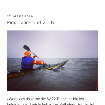
the
Rauk“
VERÖFFENTLICHT
27. MÄRZ 2016
AM
Ringelgansfahrt 2016
«Wenn das da vorne die SA22 Tonne ist, bin ich
beleidigt.» ruft mir Eckehard zu. Seit einer Dreiviertel