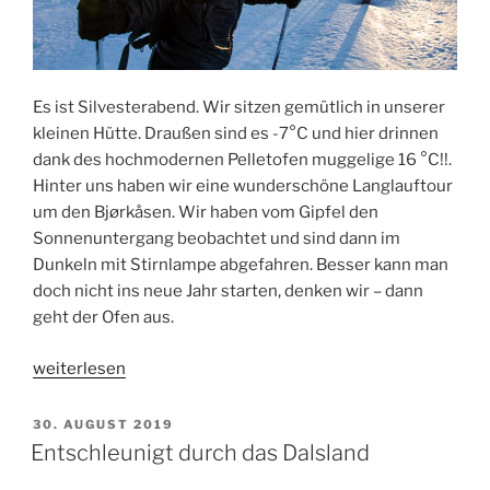
Es ist Silvesterabend. Wir sitzen gemütlich in unserer
kleinen Hütte. Draußen sind es -7°C und hier drinnen
dank des hochmodernen Pelletofen muggelige 16 °C!!.
Hinter uns haben wir eine wunderschöne Langlauftour
um den Bjørkåsen. Wir haben vom Gipfel den
Sonnenuntergang beobachtet und sind dann im
Dunkeln mit Stirnlampe abgefahren. Besser kann man
doch nicht ins neue Jahr starten, denken wir – dann
geht der Ofen aus.
„Auf
weiterlesen
Langlaufski
durch
VERÖFFENTLICHT
30. AUGUST 2019
AM
Norwegen“
Entschleunigt durch das Dalsland