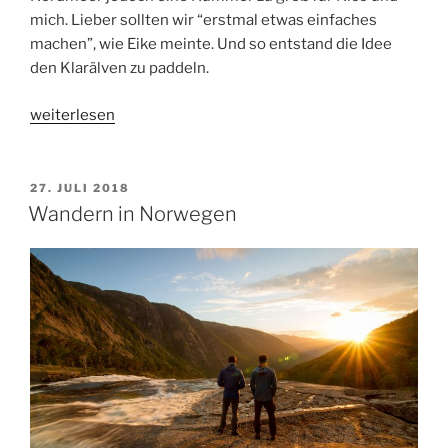
mich. Lieber sollten wir “erstmal etwas einfaches
machen”, wie Eike meinte. Und so entstand die Idee
den Klarälven zu paddeln.
„Klarälven:
weiterlesen
Von
der
Quelle
VERÖFFENTLICHT
27. JULI 2018
AM
bis
Wandern in Norwegen
ins
Meer“