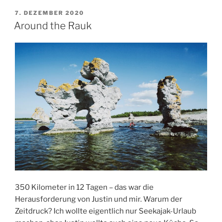
Oslo:
VERÖFFENTLICHT
7. DEZEMBER 2020
AM
350
Around the Rauk
Kilometer
Schärentraum
im
Tandemkajak“
350 Kilometer in 12 Tagen – das war die
Herausforderung von Justin und mir. Warum der
Zeitdruck? Ich wollte eigentlich nur Seekajak-Urlaub