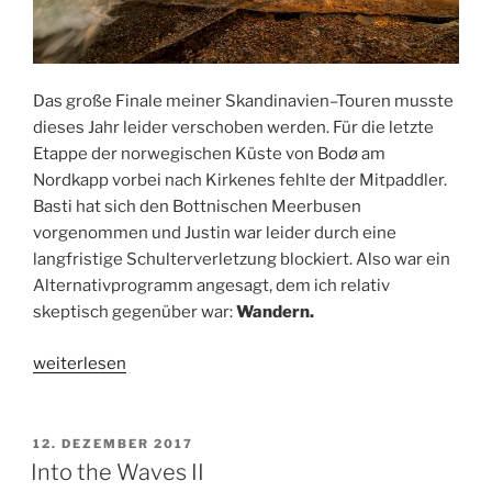
Das große Finale meiner Skandinavien–Touren musste
dieses Jahr leider verschoben werden. Für die letzte
Etappe der norwegischen Küste von Bodø am
Nordkapp vorbei nach Kirkenes fehlte der Mitpaddler.
Basti hat sich den Bottnischen Meerbusen
vorgenommen und Justin war leider durch eine
langfristige Schulterverletzung blockiert. Also war ein
Alternativprogramm angesagt, dem ich relativ
skeptisch gegenüber war:
Wandern.
„Wandern
weiterlesen
in
Norwegen“
VERÖFFENTLICHT
12. DEZEMBER 2017
AM
Into the Waves II