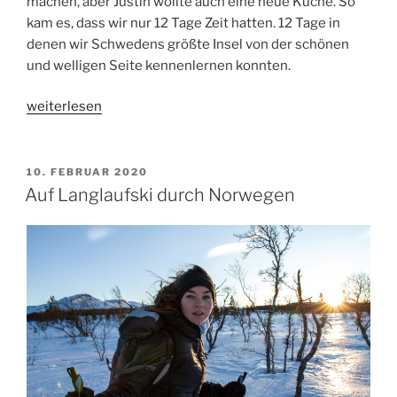
machen, aber Justin wollte auch eine neue Küche. So
kam es, dass wir nur 12 Tage Zeit hatten. 12 Tage in
denen wir Schwedens größte Insel von der schönen
und welligen Seite kennenlernen konnten.
„Around
weiterlesen
the
Rauk“
VERÖFFENTLICHT
10. FEBRUAR 2020
AM
Auf Langlaufski durch Norwegen