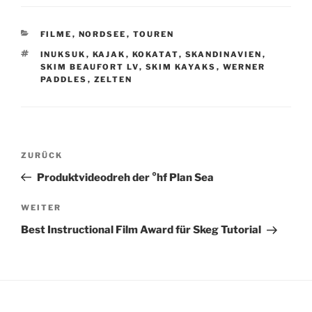
KATEGORIEN
FILME
,
NORDSEE
,
TOUREN
SCHLAGWÖRTER
INUKSUK
,
KAJAK
,
KOKATAT
,
SKANDINAVIEN
,
SKIM BEAUFORT LV
,
SKIM KAYAKS
,
WERNER
PADDLES
,
ZELTEN
Beitragsnavigation
Vorheriger
ZURÜCK
Beitrag
Produktvideodreh der °hf Plan Sea
Nächster
WEITER
Beitrag
Best Instructional Film Award für Skeg Tutorial