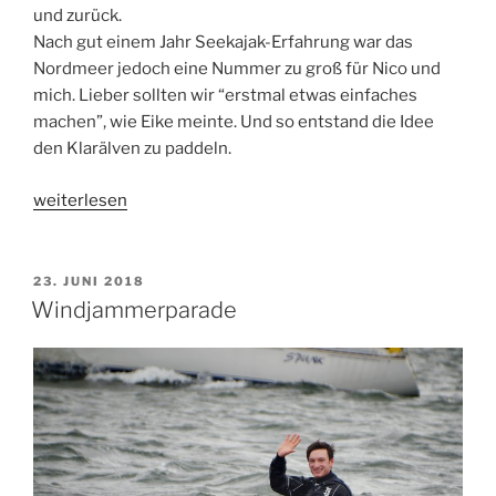
und zurück.
Nach gut einem Jahr Seekajak-Erfahrung war das
Nordmeer jedoch eine Nummer zu groß für Nico und
mich. Lieber sollten wir “erstmal etwas einfaches
machen”, wie Eike meinte. Und so entstand die Idee
den Klarälven zu paddeln.
„Klarälven:
weiterlesen
Von
der
Quelle
VERÖFFENTLICHT
23. JUNI 2018
AM
bis
Windjammerparade
ins
Meer“