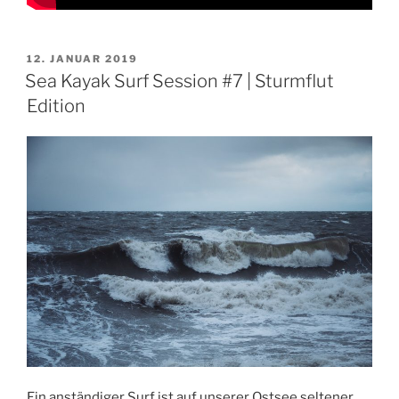
VERÖFFENTLICHT
12. JANUAR 2019
AM
Sea Kayak Surf Session #7 | Sturmflut
Edition
Ein anständiger Surf ist auf unserer Ostsee seltener