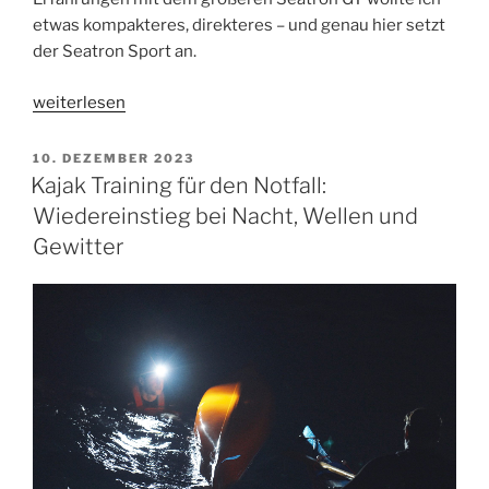
etwas kompakteres, direkteres – und genau hier setzt
der Seatron Sport an.
„Prijon
weiterlesen
Seatron
Sport
VERÖFFENTLICHT
10. DEZEMBER 2023
AM
Review
Kajak Training für den Notfall:
–
Wiedereinstieg bei Nacht, Wellen und
Mein
Gewitter
Eindruck
in
Welle
und
Wind“