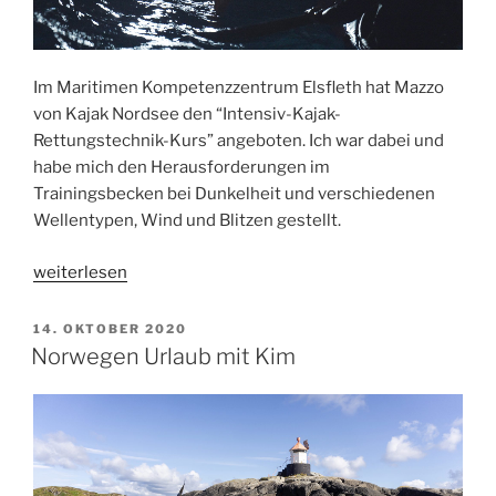
Im Maritimen Kompetenzzentrum Elsfleth hat Mazzo
von Kajak Nordsee den “Intensiv-Kajak-
Rettungstechnik-Kurs” angeboten. Ich war dabei und
habe mich den Herausforderungen im
Trainingsbecken bei Dunkelheit und verschiedenen
Wellentypen, Wind und Blitzen gestellt.
„Kajak
weiterlesen
Training
für
VERÖFFENTLICHT
14. OKTOBER 2020
AM
den
Norwegen Urlaub mit Kim
Notfall:
Wiedereinstieg
bei
Nacht,
Wellen