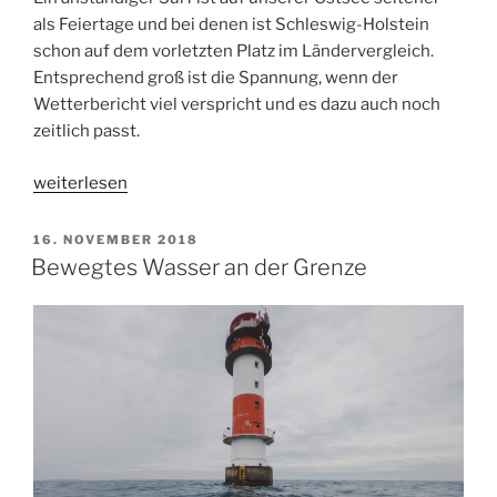
als Feiertage und bei denen ist Schleswig-Holstein
schon auf dem vorletzten Platz im Ländervergleich.
Entsprechend groß ist die Spannung, wenn der
Wetterbericht viel verspricht und es dazu auch noch
zeitlich passt.
„Sea
weiterlesen
Kayak
Surf
VERÖFFENTLICHT
16. NOVEMBER 2018
AM
Session
Bewegtes Wasser an der Grenze
#7
|
Sturmflut
Edition“