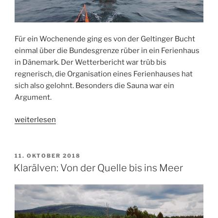
Für ein Wochenende ging es von der Geltinger Bucht
einmal über die Bundesgrenze rüber in ein Ferienhaus
in Dänemark. Der Wetterbericht war trüb bis
regnerisch, die Organisation eines Ferienhauses hat
sich also gelohnt. Besonders die Sauna war ein
Argument.
„Bewegtes
weiterlesen
Wasser
an
der
VERÖFFENTLICHT
11. OKTOBER 2018
AM
Grenze“
Klarälven: Von der Quelle bis ins Meer