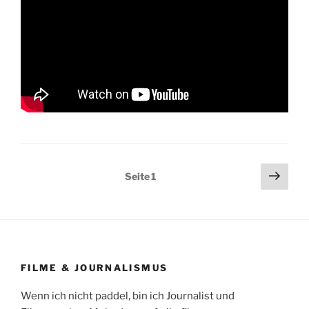
Beitragsnavigation
Näch
Seite
1
Seit
FILME & JOURNALISMUS
Wenn ich nicht paddel, bin ich Journalist und