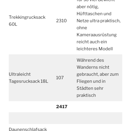
aber nötig,
Hüfttaschen und
Trekkingrucksack
2310
Netze ultra praktisch,
60L
ohne
Kameraausrüstung
reicht auch ein
leichteres Modell
Während des
Wanderns nicht
Ultraleicht
gebraucht, aber zum
107
Tagesrucksack 18L
Fliegen und in
Städten sehr
praktisch
2417
Daunenschlafsack