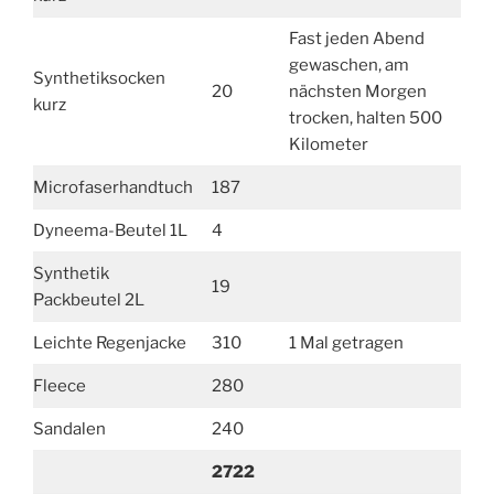
Fast jeden Abend
gewaschen, am
Synthetiksocken
20
nächsten Morgen
kurz
trocken, halten 500
Kilometer
Microfaserhandtuch
187
Dyneema-Beutel 1L
4
Synthetik
19
Packbeutel 2L
Leichte Regenjacke
310
1 Mal getragen
Fleece
280
Sandalen
240
2722