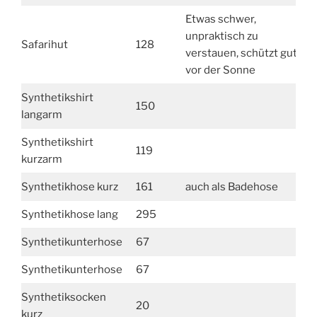
Etwas schwer,
unpraktisch zu
Safarihut
128
verstauen, schützt gut
vor der Sonne
Synthetikshirt
150
langarm
Synthetikshirt
119
kurzarm
Synthetikhose kurz
161
auch als Badehose
Synthetikhose lang
295
Synthetikunterhose
67
Synthetikunterhose
67
Synthetiksocken
20
kurz