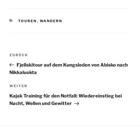
KATEGORIEN
TOUREN
,
WANDERN
Beitragsnavigation
Vorheriger
ZURÜCK
Beitrag
Fjellskitour auf dem Kungsleden von Abisko nach
Nikkaluokta
Nächster
WEITER
Beitrag
Kajak Training für den Notfall: Wiedereinstieg bei
Nacht, Wellen und Gewitter