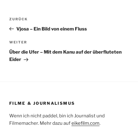
Beitragsnavigation
Vorheriger
ZURÜCK
Beitrag
Vjosa – Ein Bild von einem Fluss
Nächster
WEITER
Beitrag
Über die Ufer – Mit dem Kanu auf der überfluteten
Eider
FILME & JOURNALISMUS
Wenn ich nicht paddel, bin ich Journalist und
Filmemacher. Mehr dazu auf
eikefilm.com
.