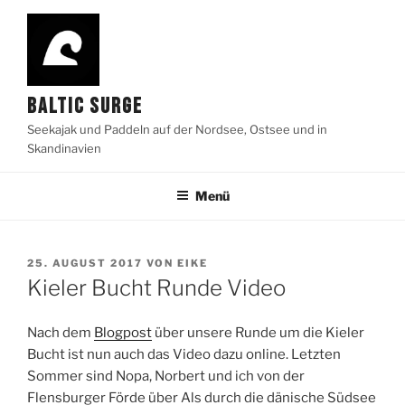
Zum
Inhalt
springen
BALTIC SURGE
Seekajak und Paddeln auf der Nordsee, Ostsee und in
Skandinavien
Menü
VERÖFFENTLICHT
25. AUGUST 2017
VON
EIKE
AM
Kieler Bucht Runde Video
Nach dem
Blogpost
über unsere Runde um die Kieler
Bucht ist nun auch das Video dazu online. Letzten
Sommer sind Nopa, Norbert und ich von der
Flensburger Förde über Als durch die dänische Südsee