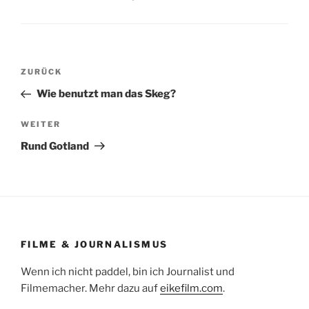
Beitragsnavigation
Vorheriger
ZURÜCK
Beitrag
Wie benutzt man das Skeg?
Nächster
WEITER
Beitrag
Rund Gotland
FILME & JOURNALISMUS
Wenn ich nicht paddel, bin ich Journalist und
Filmemacher. Mehr dazu auf
eikefilm.com
.