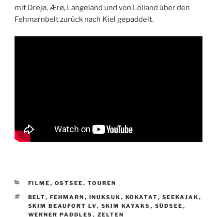
mit Drejø, Ærø, Langeland und von Lolland über den
Fehmarnbelt zurück nach Kiel gepaddelt.
KATEGORIEN
FILME
,
OSTSEE
,
TOUREN
SCHLAGWÖRTER
BELT
,
FEHMARN
,
INUKSUK
,
KOKATAT
,
SEEKAJAK
,
SKIM BEAUFORT LV
,
SKIM KAYAKS
,
SÜDSEE
,
WERNER PADDLES
,
ZELTEN