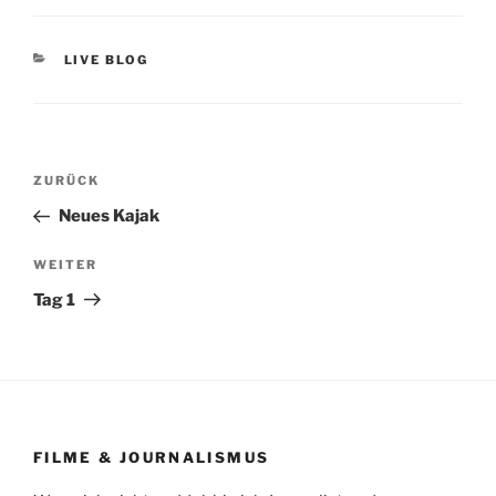
KATEGORIEN
LIVE BLOG
Beitragsnavigation
Vorheriger
ZURÜCK
Beitrag
Neues Kajak
Nächster
WEITER
Beitrag
Tag 1
FILME & JOURNALISMUS