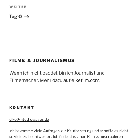
Nächster
WEITER
Beitrag
Tag 0
FILME & JOURNALISMUS
Wenn ich nicht paddel, bin ich Journalist und
Filmemacher. Mehr dazu auf
eikefilm.com
.
KONTAKT
eike@intothewaves.de
Ich bekomme viele Anfragen zur Kaufberatung und schaffe es nicht
so viele zu beantworten. Ich finde, dass man Kajaks ausprobieren