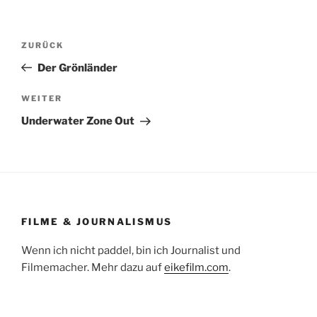
Beitragsnavigation
Vorheriger
ZURÜCK
Beitrag
Der Grönländer
Nächster
WEITER
Beitrag
Underwater Zone Out
FILME & JOURNALISMUS
Wenn ich nicht paddel, bin ich Journalist und
Filmemacher. Mehr dazu auf
eikefilm.com
.