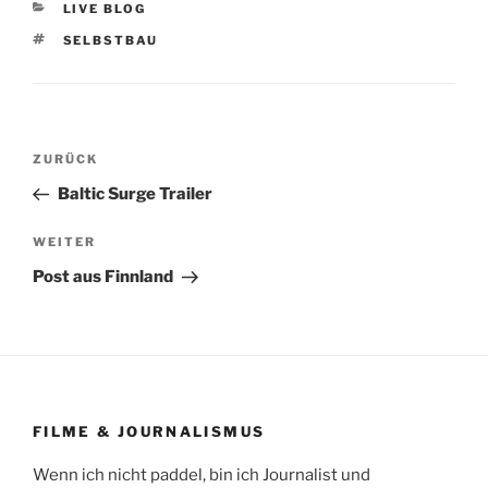
KATEGORIEN
LIVE BLOG
SCHLAGWÖRTER
SELBSTBAU
Beitragsnavigation
Vorheriger
ZURÜCK
Beitrag
Baltic Surge Trailer
Nächster
WEITER
Beitrag
Post aus Finnland
FILME & JOURNALISMUS
Wenn ich nicht paddel, bin ich Journalist und