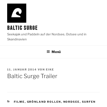
Zum
Inhalt
springen
BALTIC SURGE
Seekajak und Paddeln auf der Nordsee, Ostsee und in
Skandinavien
Menü
VERÖFFENTLICHT
11. JANUAR 2014
VON
EIKE
AM
Baltic Surge Trailer
KATEGORIEN
FILME
,
GRÖNLAND ROLLEN
,
NORDSEE
,
SURFEN