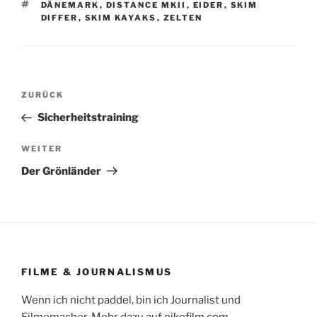
SCHLAGWÖRTER
DÄNEMARK
,
DISTANCE MKII
,
EIDER
,
SKIM
DIFFER
,
SKIM KAYAKS
,
ZELTEN
Beitragsnavigation
Vorheriger
ZURÜCK
Beitrag
Sicherheitstraining
Nächster
WEITER
Beitrag
Der Grönländer
FILME & JOURNALISMUS
Wenn ich nicht paddel, bin ich Journalist und