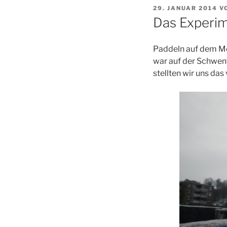
VERÖFFENTLICHT
29. JANUAR 2014
V
AM
Das Experi
Paddeln auf dem Mee
war auf der Schwent
stellten wir uns das 