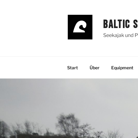
Zum
Inhalt
springen
BALTIC 
Seekajak und P
Start
Über
Equipment