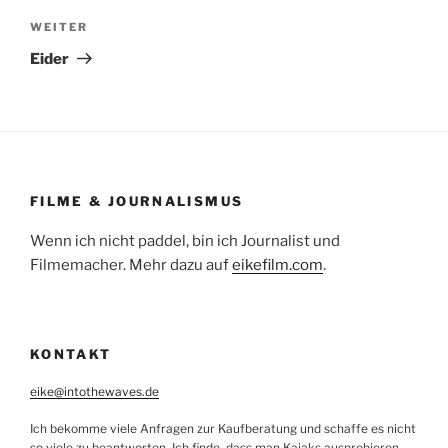
Nächster
WEITER
Beitrag
Eider
FILME & JOURNALISMUS
Wenn ich nicht paddel, bin ich Journalist und
Filmemacher. Mehr dazu auf
eikefilm.com
.
KONTAKT
eike@intothewaves.de
Ich bekomme viele Anfragen zur Kaufberatung und schaffe es nicht
so viele zu beantworten. Ich finde, dass man Kajaks ausprobieren