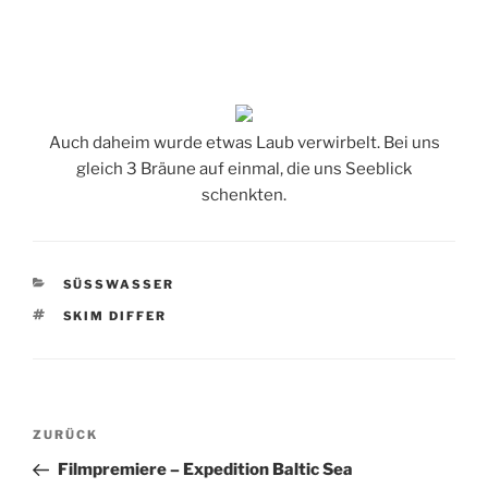
Auch daheim wurde etwas Laub verwirbelt. Bei uns
gleich 3 Bräune auf einmal, die uns Seeblick
schenkten.
KATEGORIEN
SÜSSWASSER
SCHLAGWÖRTER
SKIM DIFFER
Beitragsnavigation
Vorheriger
ZURÜCK
Beitrag
Filmpremiere – Expedition Baltic Sea