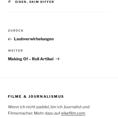
SCHLAGWÖRTER
EIDER
,
SKIM DIFFER
Beitragsnavigation
Vorheriger
ZURÜCK
Beitrag
Laubverwirbelungen
Nächster
WEITER
Beitrag
Making Of – Roll Artikel
FILME & JOURNALISMUS
Wenn ich nicht paddel, bin ich Journalist und
Filmemacher. Mehr dazu auf
eikefilm.com
.