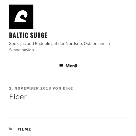
Zum
Inhalt
springen
BALTIC SURGE
Seekajak und Paddeln auf der Nordsee, Ostsee und in
Skandinavien
Menü
VERÖFFENTLICHT
2. NOVEMBER 2013
VON
EIKE
AM
Eider
KATEGORIEN
FILME