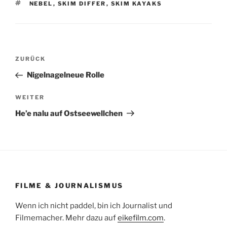
SCHLAGWÖRTER
NEBEL
,
SKIM DIFFER
,
SKIM KAYAKS
Beitragsnavigation
Vorheriger
ZURÜCK
Beitrag
Nigelnagelneue Rolle
Nächster
WEITER
Beitrag
He’e nalu auf Ostseewellchen
FILME & JOURNALISMUS
Wenn ich nicht paddel, bin ich Journalist und
Filmemacher. Mehr dazu auf
eikefilm.com
.