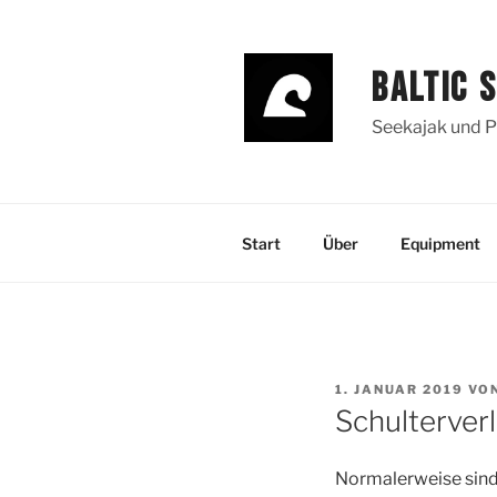
Zum
Inhalt
springen
BALTIC 
Seekajak und P
Start
Über
Equipment
VERÖFFENTLICHT
1. JANUAR 2019
VO
AM
Schulterver
Normalerweise sind 