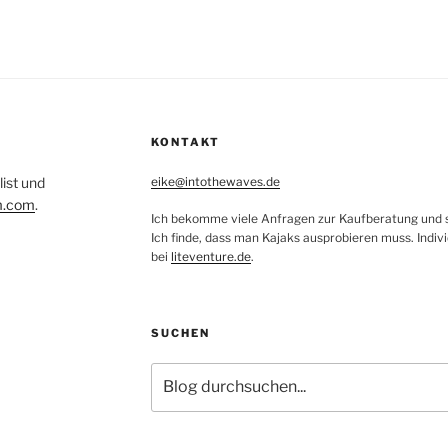
KONTAKT
list und
eike@intothewaves.de
m.com
.
Ich bekomme viele Anfragen zur Kaufberatung und sc
Ich finde, dass man Kajaks ausprobieren muss. Indiv
bei
liteventure.de
.
SUCHEN
Suchen