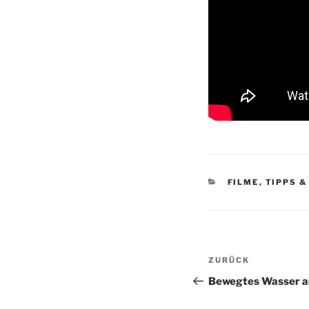
KATEGORIEN
FILME
,
TIPPS &
Beitragsnav
Vorheriger
ZURÜCK
Beitrag
Bewegtes Wasser a