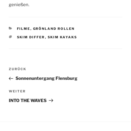
genießen.
KATEGORIEN
FILME
,
GRÖNLAND ROLLEN
SCHLAGWÖRTER
SKIM DIFFER
,
SKIM KAYAKS
Beitragsnavigation
Vorheriger
ZURÜCK
Beitrag
Sonnenuntergang Flensburg
Nächster
WEITER
Beitrag
INTO THE WAVES