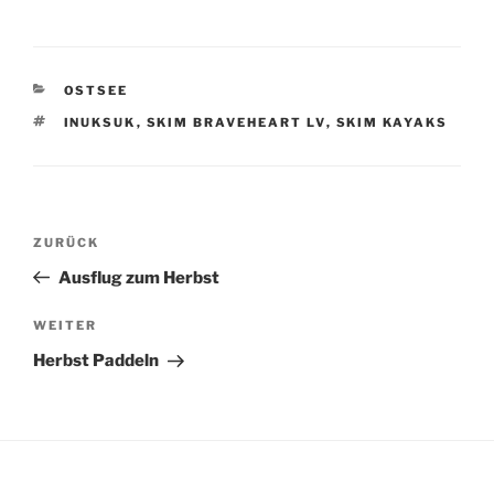
KATEGORIEN
OSTSEE
SCHLAGWÖRTER
INUKSUK
,
SKIM BRAVEHEART LV
,
SKIM KAYAKS
Beitragsnavigation
Vorheriger
ZURÜCK
Beitrag
Ausflug zum Herbst
Nächster
WEITER
Beitrag
Herbst Paddeln