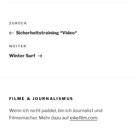
Beitragsnavigation
Vorheriger
ZURÜCK
Beitrag
Sicherheitstraining *Video*
Nächster
WEITER
Beitrag
Winter Surf
FILME & JOURNALISMUS
Wenn ich nicht paddel, bin ich Journalist und
Filmemacher. Mehr dazu auf
eikefilm.com
.