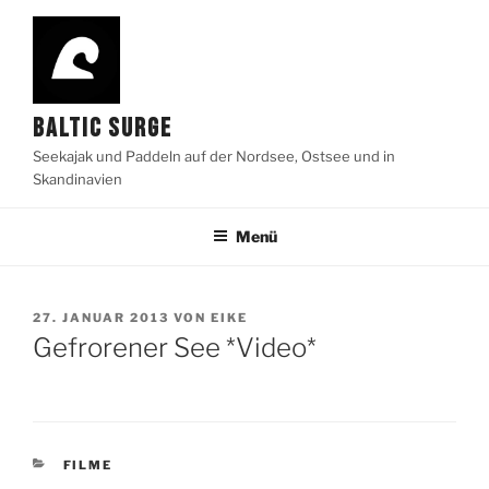
Zum
Inhalt
springen
BALTIC SURGE
Seekajak und Paddeln auf der Nordsee, Ostsee und in
Skandinavien
Menü
VERÖFFENTLICHT
27. JANUAR 2013
VON
EIKE
AM
Gefrorener See *Video*
KATEGORIEN
FILME