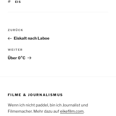
SCHLAGWÖRTER
EIS
Beitragsnavigation
Vorheriger
ZURÜCK
Beitrag
Eiskalt nach Laboe
Nächster
WEITER
Beitrag
Über 0°C
FILME & JOURNALISMUS
Wenn ich nicht paddel, bin ich Journalist und
Filmemacher. Mehr dazu auf
eikefilm.com
.