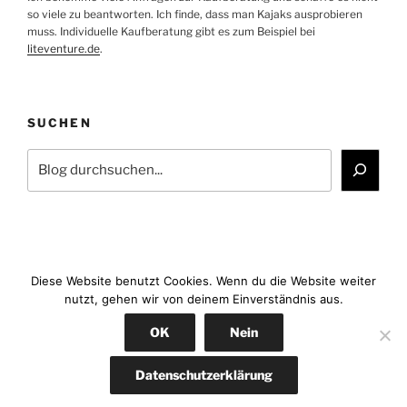
so viele zu beantworten. Ich finde, dass man Kajaks ausprobieren
muss. Individuelle Kaufberatung gibt es zum Beispiel bei
liteventure.de
.
SUCHEN
Suchen
Diese Website benutzt Cookies. Wenn du die Website weiter
nutzt, gehen wir von deinem Einverständnis aus.
Facebook
YouTube
Instagram
E-
OK
Nein
Mail
Datenschutz
Stolz präsentiert von WordPress
Datenschutzerklärung