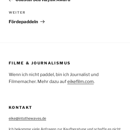
Nächster
WEITER
Beitrag
Fördepaddeln
FILME & JOURNALISMUS
Wenn ich nicht paddel, bin ich Journalist und
Filmemacher. Mehr dazu auf
eikefilm.com
.
KONTAKT
eike@intothewaves.de
Ich bekomme viele Anfragen zur Kaufberatung und schaffe es nicht