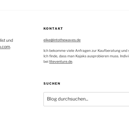
KONTAKT
list und
eike@intothewaves.de
m.com
.
Ich bekomme viele Anfragen zur Kaufberatung und sc
Ich finde, dass man Kajaks ausprobieren muss. Indiv
bei
liteventure.de
.
SUCHEN
Suchen