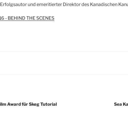
, Erfolgsautor und emeritierter Direktor des Kanadischen K
igation
Film Award für Skeg Tutorial
Sea Ka