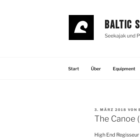
Zum
Inhalt
springen
BALTIC 
Seekajak und P
Start
Über
Equipment
VERÖFFENTLICHT
3. MÄRZ 2018
VON
AM
The Canoe (
High End Regisseu