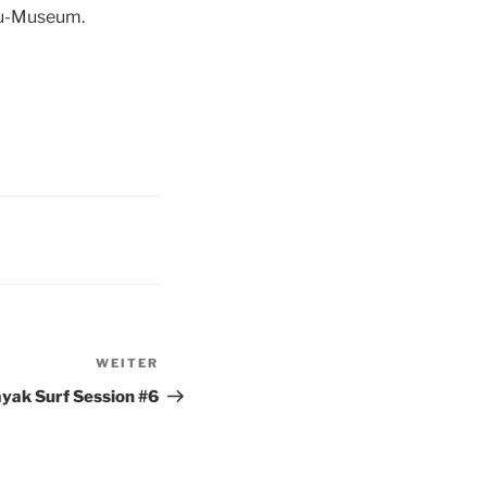
anu-Museum.
WEITER
Nächster
Beitrag
yak Surf Session #6