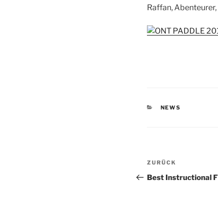
Raffan, Abenteurer
KATEGORIEN
NEWS
Beitragsnav
Vorheriger
ZURÜCK
Beitrag
Best Instructional 