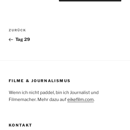
Beitragsnavigation
Vorheriger
ZURÜCK
Beitrag
Tag 29
FILME & JOURNALISMUS
Wenn ich nicht paddel, bin ich Journalist und
Filmemacher. Mehr dazu auf
eikefilm.com
.
KONTAKT