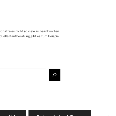
haffe es nicht so viele zu beantworten.
iduelle Kaufberatung gibt es zum Beispiel
ss