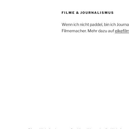
FILME & JOURNALISMUS
Wenn ich nicht paddel, bin ich Journa
Filmemacher. Mehr dazu auf
eikefil
Facebook
YouTube
Instagram
E-