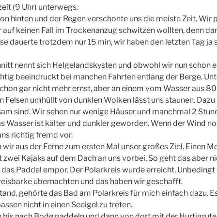
eit (9 Uhr) unterwegs.
n hinten und der Regen verschonte uns die meiste Zeit. Wir 
r auf keinen Fall im Trockenanzug schwitzen wollten, denn da
e dauerte trotzdem nur 15 min, wir haben den letzten Tag j
nitt nennt sich Helgelandskysten und obwohl wir nun schon 
chtig beeindruckt bei manchen Fahrten entlang der Berge. U
chon gar nicht mehr ernst, aber an einem vom Wasser aus 80
 Felsen umhüllt von dunklen Wolken lässt uns staunen. Daz
insam sind. Wir sehen nur wenige Häuser und manchmal 2 Stun
s Wasser ist kälter und dunkler geworden. Wenn der Wind n
ns richtig fremd vor.
ir aus der Ferne zum ersten Mal unser großes Ziel. Einen M
 zwei Kajaks auf dem Dach an uns vorbei. So geht das aber ni
i das Paddel empor. Der Polarkreis wurde erreicht. Unbedingt 
kreisbarke übernachten und das haben wir geschafft.
and, gehörte das Bad am Polarkreis für mich einfach dazu. Es 
ssen nicht in einen Seeigel zu treten.
 bis nach Bodø paddeln und dann von dort mit der Hurtigrute