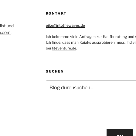
KONTAKT
list und
eike@intothewaves.de
m.com
.
Ich bekomme viele Anfragen zur Kaufberatung und sc
Ich finde, dass man Kajaks ausprobieren muss. Indiv
bei
liteventure.de
.
SUCHEN
Suchen
Datenschutz
Stolz präsentiert von WordPre