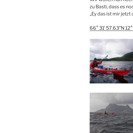
zu Basti, dass es n
„Ey das ist mir jetzt
66° 31′ 57.63″N 12°