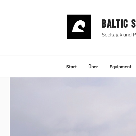
Zum
Inhalt
springen
BALTIC 
Seekajak und P
Start
Über
Equipment