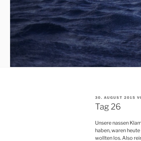
VERÖFFENTLICHT
30. AUGUST 2015
V
AM
Tag 26
Unsere nassen Klam
haben, waren heute 
wollten los. Also r