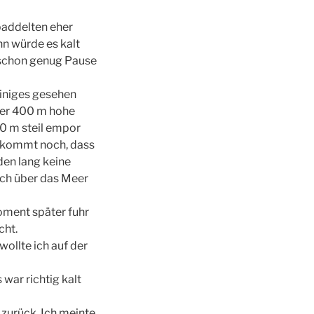
paddelten eher
nn würde es kalt
a schon genug Pause
einiges gesehen
nter 400 m hohe
0 m steil empor
u kommt noch, dass
den lang keine
och über das Meer
oment später fuhr
cht.
wollte ich auf der
war richtig kalt
 zurück. Ich meinte