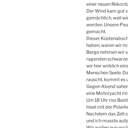
einer neuen Rekordz
Der Wind kam gut vo
gemächlich, weil wi
werden. Unsere Paus
gemacht.
Dieser Küstenabsch
haben, waren wir ri
Berge nehmen wir s
ragenden schwarzen
wir hier wirklich e
Menschen Seele. Da
rauscht, kommt es u
Gegen Abend sahen w
eine Motoryacht mit
Um 18 Uhr riss Bast
Insel mit der Polar
Nachdem das Zelt st
und ich musste aufpa
Wir wollen nun noch