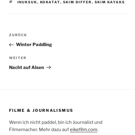
SCHLAGWÖRTER
INUKSUK
,
KOKATAT
,
SKIM DIFFER
,
SKIM KAYAKS
Beitragsnavigation
Vorheriger
ZURÜCK
Beitrag
Winter Paddling
Nächster
WEITER
Beitrag
Nacht auf Alsen
FILME & JOURNALISMUS
Wenn ich nicht paddel, bin ich Journalist und
Filmemacher. Mehr dazu auf
eikefilm.com
.