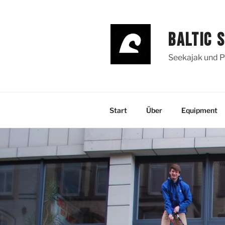
Zum
Inhalt
springen
BALTIC 
Seekajak und P
Start
Über
Equipment