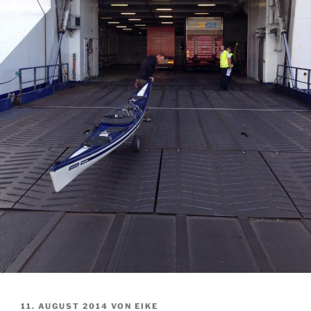
VERÖFFENTLICHT
11. AUGUST 2014
VON
EIKE