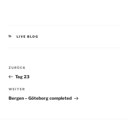
KATEGORIEN
LIVE BLOG
Beitragsnavigation
Vorheriger
ZURÜCK
Beitrag
Tag 23
Nächster
WEITER
Beitrag
Bergen – Göteborg completed