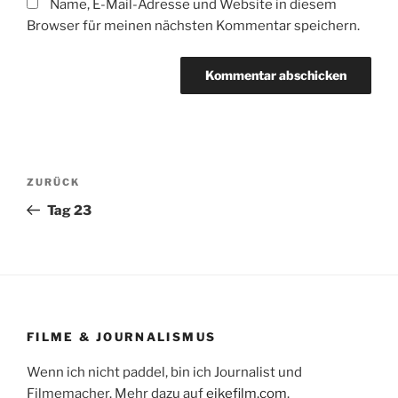
Name, E-Mail-Adresse und Website in diesem
Browser für meinen nächsten Kommentar speichern.
Beitragsnavigation
Vorheriger
ZURÜCK
Beitrag
Tag 23
FILME & JOURNALISMUS
Wenn ich nicht paddel, bin ich Journalist und
Filmemacher. Mehr dazu auf
eikefilm.com
.