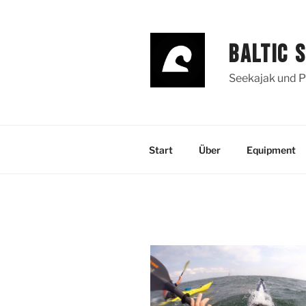
Zum
Inhalt
springen
BALTIC 
Seekajak und P
Start
Über
Equipment