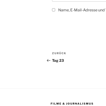
Name, E-Mail-Adresse und 
Beitragsnavigation
Vorheriger
ZURÜCK
Beitrag
Tag 23
FILME & JOURNALISMUS