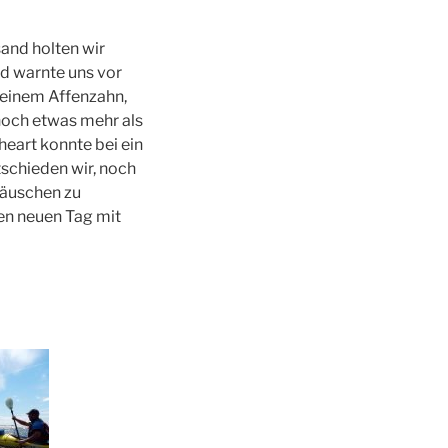
and holten wir
nd warnte uns vor
t einem Affenzahn,
noch etwas mehr als
eart konnte bei ein
tschieden wir, noch
Häuschen zu
nen neuen Tag mit