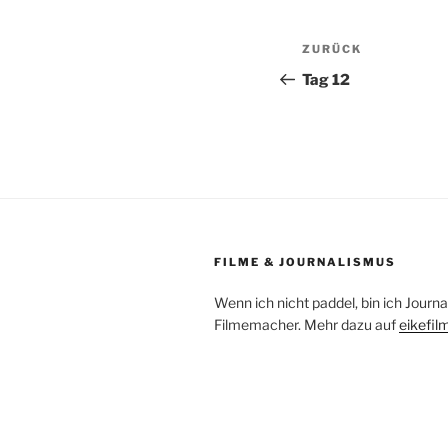
Beitragsnav
Vorheriger
ZURÜCK
Beitrag
Tag 12
FILME & JOURNALISMUS
Wenn ich nicht paddel, bin ich Journa
Filmemacher. Mehr dazu auf
eikefil