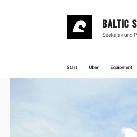
Zum
Inhalt
springen
BALTIC 
Seekajak und P
Start
Über
Equipment