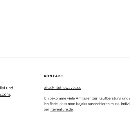
igation
KONTAKT
list und
eike@intothewaves.de
m.com
.
Ich bekomme viele Anfragen zur Kaufberatung und sc
Ich finde, dass man Kajaks ausprobieren muss. Indiv
bei
liteventure.de
.