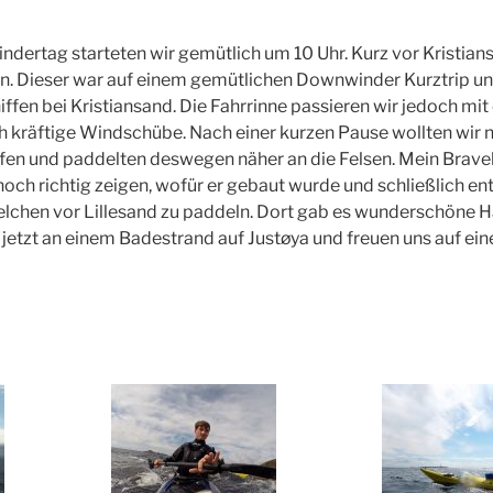
dertag starteten wir gemütlich um 10 Uhr. Kurz vor Kristians
in. Dieser war auf einem gemütlichen Downwinder Kurztrip u
ffen bei Kristiansand. Die Fahrrinne passieren wir jedoch mi
 kräftige Windschübe. Nach einer kurzen Pause wollten wir 
en und paddelten deswegen näher an die Felsen.
Mein Braveh
ch richtig zeigen, wofür er gebaut wurde und schließlich en
elchen vor Lillesand zu paddeln. Dort gab es wunderschöne 
 jetzt an einem Badestrand auf Justøya und freuen uns auf ei