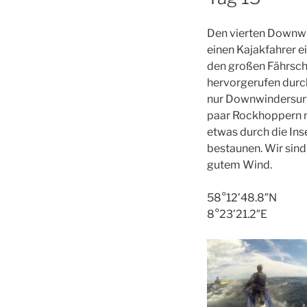
Den vierten Downwin
einen Kajakfahrer e
den großen Fährschi
hervorgerufen durch
nur Downwindersurf
paar Rockhoppern no
etwas durch die Ins
bestaunen. Wir sind
gutem Wind.
58°12’48.8″N
8°23’21.2″E