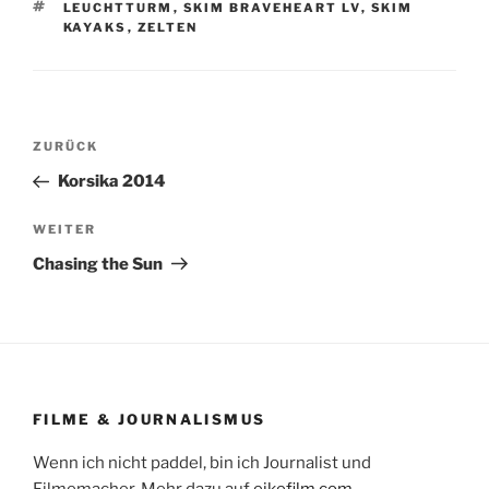
SCHLAGWÖRTER
LEUCHTTURM
,
SKIM BRAVEHEART LV
,
SKIM
KAYAKS
,
ZELTEN
Beitragsnavigation
Vorheriger
ZURÜCK
Beitrag
Korsika 2014
Nächster
WEITER
Beitrag
Chasing the Sun
FILME & JOURNALISMUS
Wenn ich nicht paddel, bin ich Journalist und