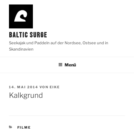
Zum
Inhalt
springen
BALTIC SURGE
Seekajak und Paddeln auf der Nordsee, Ostsee und in
Skandinavien
Menü
VERÖFFENTLICHT
14. MAI 2014
VON
EIKE
AM
Kalkgrund
KATEGORIEN
FILME