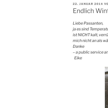
VERÖFFENTLICHT
22. JANUAR 2014
V
AM
Endlich Win
Liebe Passanten,
ja es sind Temperatu
ist NICHT kalt, verr
mich nicht an als wä
Danke
– a public service
Eike