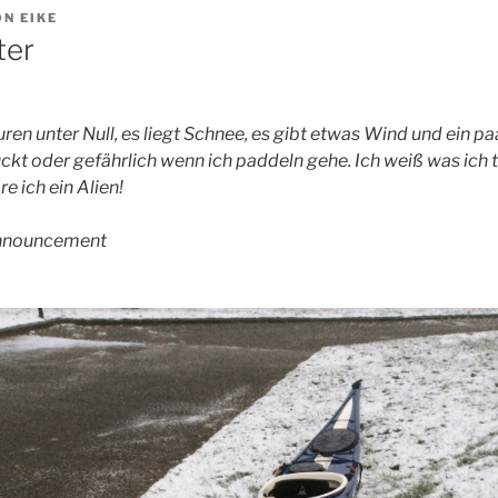
ON
EIKE
ter
ren unter Null, es liegt Schnee, es gibt etwas Wind und ein pa
ückt oder gefährlich wenn ich paddeln gehe. Ich weiß was ich t
re ich ein Alien!
 announcement