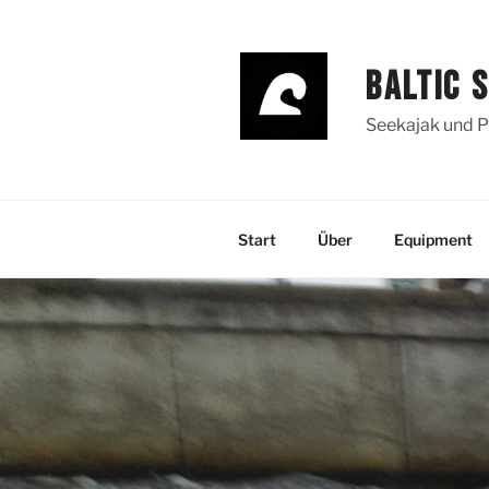
Zum
Inhalt
springen
BALTIC 
Seekajak und P
Start
Über
Equipment