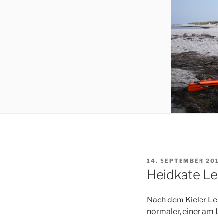
VERÖFFENTLICHT
14. SEPTEMBER 20
AM
Heidkate L
Nach dem Kieler Le
normaler, einer am