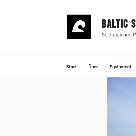
Zum
Inhalt
springen
BALTIC 
Seekajak und P
Start
Über
Equipment