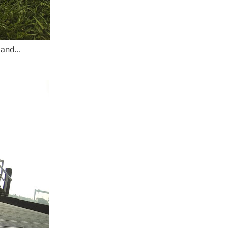
 Hand…