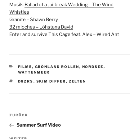
Musik:
Ballad of a Jailbreak Wedding – The Wind
Whistles
Granite – Shawn Berry
32 mioches – Löhstana David
Enter and survive This Cage feat. Alex – Wired Ant
KATEGORIEN
FILME
,
GRÖNLAND ROLLEN
,
NORDSEE
,
WATTENMEER
SCHLAGWÖRTER
DGZRS
,
SKIM DIFFER
,
ZELTEN
Beitragsnavigation
Vorheriger
ZURÜCK
Beitrag
Summer Surf Video
WEITER