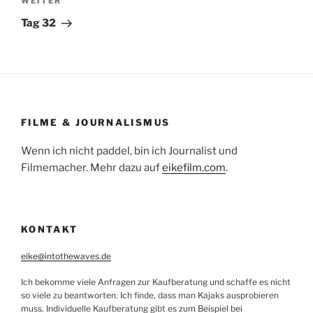
Nächster
WEITER
Beitrag
Tag 32
FILME & JOURNALISMUS
Wenn ich nicht paddel, bin ich Journalist und
Filmemacher. Mehr dazu auf
eikefilm.com
.
KONTAKT
eike@intothewaves.de
Ich bekomme viele Anfragen zur Kaufberatung und schaffe es nicht
so viele zu beantworten. Ich finde, dass man Kajaks ausprobieren
muss. Individuelle Kaufberatung gibt es zum Beispiel bei