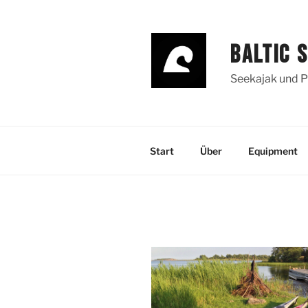
Zum
Inhalt
springen
BALTIC 
Seekajak und P
Start
Über
Equipment