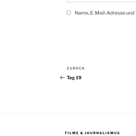
Name, E-Mail-Adresse und 
Beitragsnavigation
Vorheriger
ZURÜCK
Beitrag
Tag 19
FILME & JOURNALISMUS