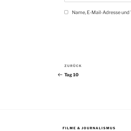
Name, E-Mail-Adresse und 
Beitragsnavigation
Vorheriger
ZURÜCK
Beitrag
Tag 10
FILME & JOURNALISMUS