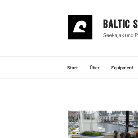
Zum
Inhalt
springen
BALTIC 
Seekajak und P
Start
Über
Equipment