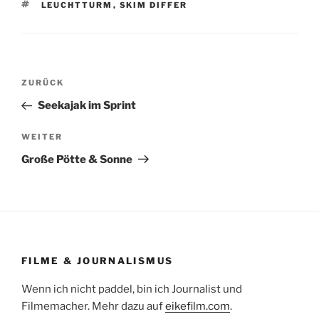
SCHLAGWÖRTER
LEUCHTTURM
,
SKIM DIFFER
Beitragsnavigation
Vorheriger
ZURÜCK
Beitrag
Seekajak im Sprint
Nächster
WEITER
Beitrag
Große Pötte & Sonne
FILME & JOURNALISMUS
Wenn ich nicht paddel, bin ich Journalist und
Filmemacher. Mehr dazu auf
eikefilm.com
.