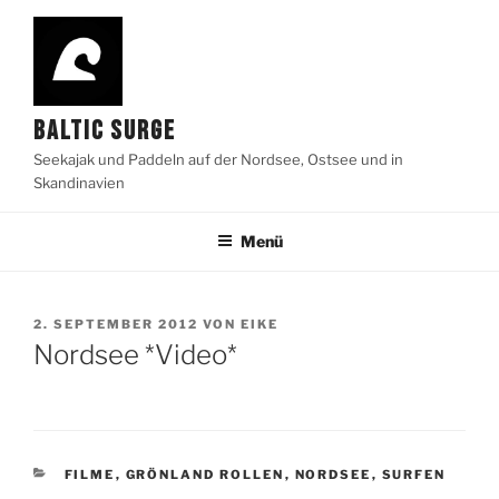
Zum
Inhalt
springen
BALTIC SURGE
Seekajak und Paddeln auf der Nordsee, Ostsee und in
Skandinavien
Menü
VERÖFFENTLICHT
2. SEPTEMBER 2012
VON
EIKE
AM
Nordsee *Video*
KATEGORIEN
FILME
,
GRÖNLAND ROLLEN
,
NORDSEE
,
SURFEN