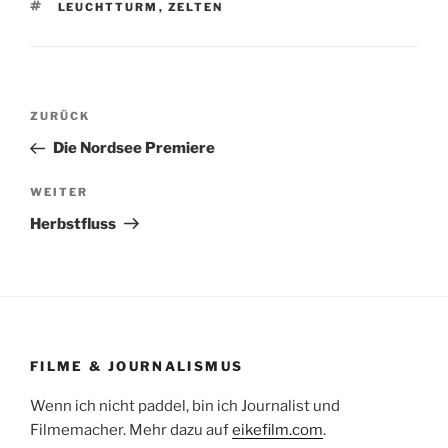
SCHLAGWÖRTER
LEUCHTTURM
,
ZELTEN
Beitragsnavigation
Vorheriger
ZURÜCK
Beitrag
Die Nordsee Premiere
Nächster
WEITER
Beitrag
Herbstfluss
FILME & JOURNALISMUS
Wenn ich nicht paddel, bin ich Journalist und
Filmemacher. Mehr dazu auf
eikefilm.com
.