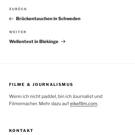
Beitragsnavigation
Vorheriger
ZURÜCK
Beitrag
Brückentauchen in Schweden
Nächster
WEITER
Beitrag
Wellentest in Blekinge
FILME & JOURNALISMUS
Wenn ich nicht paddel, bin ich Journalist und
Filmemacher. Mehr dazu auf
eikefilm.com
.
KONTAKT