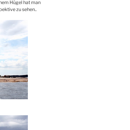
enem Hügel hat man
ektive zu sehen..