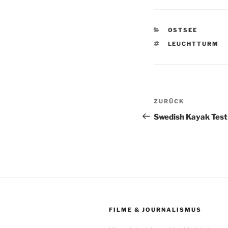
KATEGORIEN
OSTSEE
SCHLAGWÖRTE
LEUCHTTURM
Beitragsnav
Vorheriger
ZURÜCK
Beitrag
Swedish Kayak Test
FILME & JOURNALISMUS