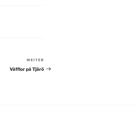
WEITER
Nächster
Beitrag
Våfflor på Tjärö