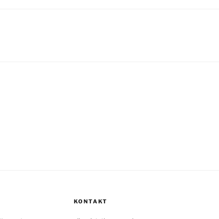
R
igation
KONTAKT