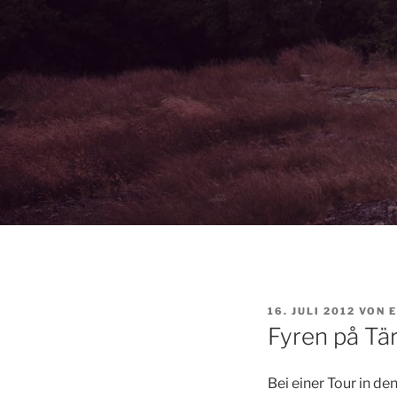
VERÖFFENTLICHT
16. JULI 2012
VON
E
AM
Fyren på Tä
Bei einer Tour in d