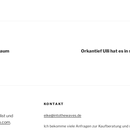
igation
baum
Orkantief Ulli hat es i
KONTAKT
list und
eike@intothewaves.de
m.com
.
Ich bekomme viele Anfragen zur Kaufberatung und sc