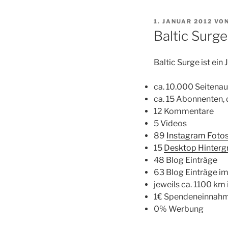
VERÖFFENTLICHT
1. JANUAR 2012
VO
AM
Baltic Surg
Baltic Surge ist ein 
ca. 10.000 Seitenau
ca. 15 Abonnenten, 
12 Kommentare
5 Videos
89
Instagram Foto
15
Desktop Hinterg
48 Blog Einträge
63 Blog Einträge i
jeweils ca. 1100 km
1€ Spendeneinnah
0% Werbung