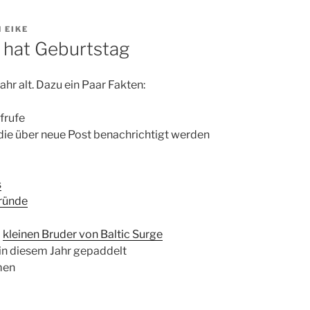
N
EIKE
e hat Geburtstag
Jahr alt. Dazu ein Paar Fakten:
frufe
die über neue Post benachrichtigt werden
s
ründe
m
kleinen Bruder von Baltic Surge
 in diesem Jahr gepaddelt
men