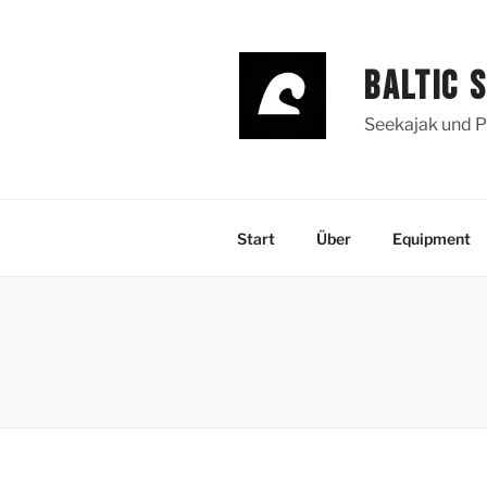
Zum
Inhalt
springen
BALTIC 
Seekajak und P
Start
Über
Equipment