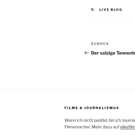
KATEGORIEN
LIVE BLOG
Beitragsnav
Vorheriger
ZURÜCK
Beitrag
Der salzige Tannen
FILME & JOURNALISMUS
Wenn ich nicht paddel, bin ich Journa
Filmemacher. Mehr dazu auf
eikefil