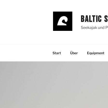
Zum
Inhalt
springen
BALTIC 
Seekajak und P
Start
Über
Equipment