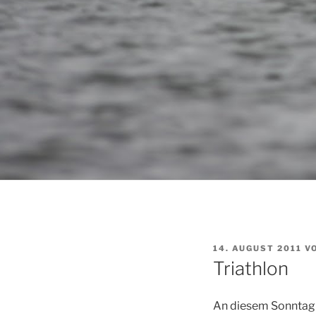
VERÖFFENTLICHT
14. AUGUST 2011
V
AM
Triathlon
An diesem Sonntag h