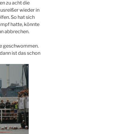
en zu acht die
usreißer wieder in
fen. So hat sich
ampf hatte, könnte
nn abbrechen.
lage geschwommen.
 dann ist das schon