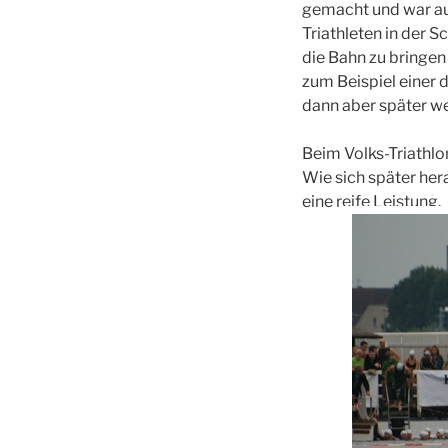
gemacht und war auc
Triathleten in der 
die Bahn zu bringe
zum Beispiel einer 
dann aber später w
Beim Volks-Triathl
Wie sich später her
eine reife Leistung.