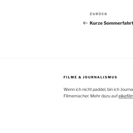
Beitragsnav
Vorheriger
ZURÜCK
Beitrag
Kurze Sommerfahr
FILME & JOURNALISMUS
Wenn ich nicht paddel, bin ich Journa
Filmemacher. Mehr dazu auf
eikefil