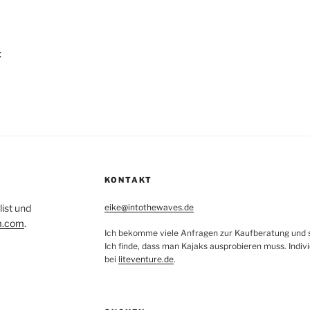
igation
t
KONTAKT
list und
eike@intothewaves.de
m.com
.
Ich bekomme viele Anfragen zur Kaufberatung und sc
Ich finde, dass man Kajaks ausprobieren muss. Indiv
bei
liteventure.de
.