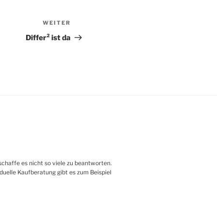
WEITER
Nächster
Beitrag
Differ² ist da
haffe es nicht so viele zu beantworten.
iduelle Kaufberatung gibt es zum Beispiel