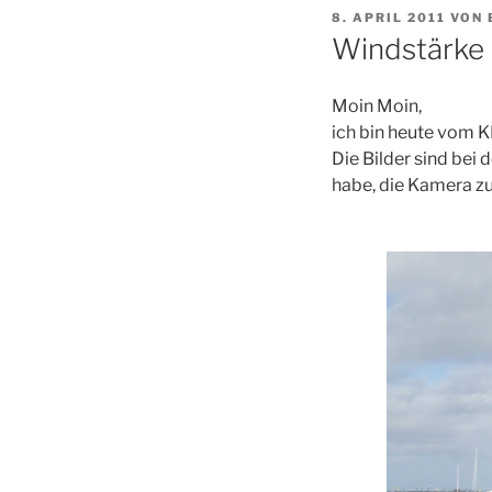
VERÖFFENTLICHT
8. APRIL 2011
VON
AM
Windstärke 
Moin Moin,
ich bin heute vom 
Die Bilder sind bei
habe, die Kamera z