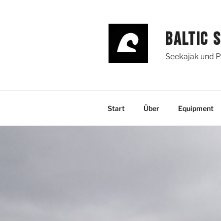
Zum
Inhalt
springen
BALTIC 
Seekajak und P
Start
Über
Equipment