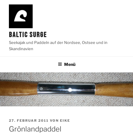
Zum
Inhalt
springen
BALTIC SURGE
Seekajak und Paddeln auf der Nordsee, Ostsee und in
Skandinavien
Menü
VERÖFFENTLICHT
27. FEBRUAR 2011
VON
EIKE
AM
Grönlandpaddel