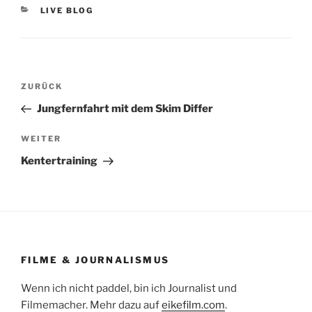
KATEGORIEN
LIVE BLOG
Beitragsnavigation
Vorheriger
ZURÜCK
Beitrag
Jungfernfahrt mit dem Skim Differ
Nächster
WEITER
Beitrag
Kentertraining
FILME & JOURNALISMUS
Wenn ich nicht paddel, bin ich Journalist und
Filmemacher. Mehr dazu auf
eikefilm.com
.